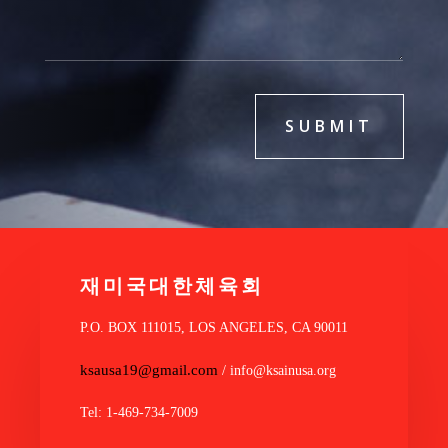
SUBMIT
재미국대한체육회
P.O. BOX 111015, LOS ANGELES, CA 90011
ksausa19@gmail.com
/ info@ksainusa.org
Tel: 1-469-734-7009