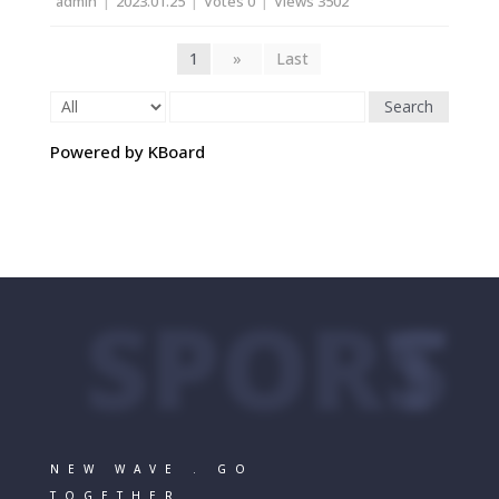
admin
|
2023.01.25
|
Votes 0
|
Views 3502
1
»
Last
Search
Powered by KBoard
SPORTS
NEW WAVE . GO
TOGETHER