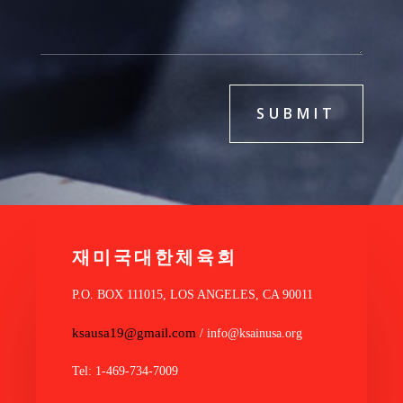
SUBMIT
재미국대한체육회
P.O. BOX 111015, LOS ANGELES, CA 90011
ksausa19@gmail.com
/ info@ksainusa.org
Tel: 1-469-734-7009