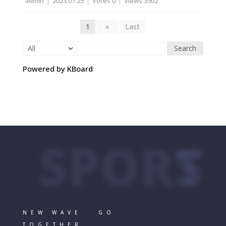
admin
|
2023.01.25
|
Votes 0
|
Views 3502
1
»
Last
Search
Powered by KBoard
SPORTS
NEW WAVE . GO
TOGETHER