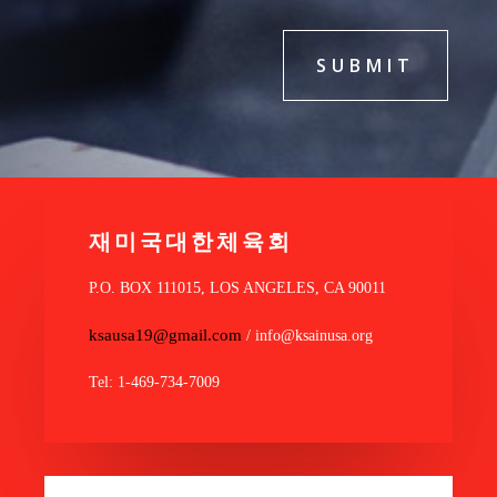
SUBMIT
재미국대한체육회
P.O. BOX 111015, LOS ANGELES, CA 90011
ksausa19@gmail.com
/ info@ksainusa.org
Tel: 1-469-734-7009