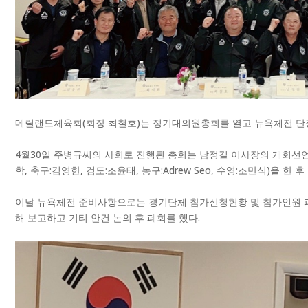
메릴랜드체육회(회장 최철호)는 정기대의원총회를 열고 뉴욕체전 단
4월30일 주병규씨의 사회로 진행된 총회는 남정길 이사장의 개회선언 
학, 축구:김영한, 검도:조윤태, 농구:Adrew Seo, 수영:조만식)을 
이날 뉴욕체전 준비사항으로는 경기단체 참가신청현황 및 참가인원 파악
해 보고하고 기티 안건 논의 후 폐회를 했다.