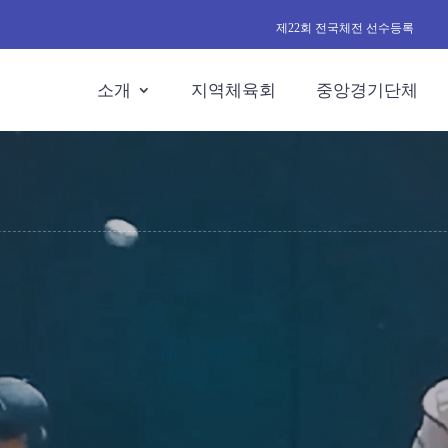
제22회 전국체전 선수등록
소개
지역체육회
중앙경기단체