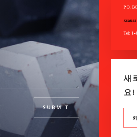
P.O. B
ksaus
Tel: 1-
새
요!
SUBMIT