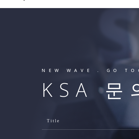
NEW WAVE . GO T
KSA 