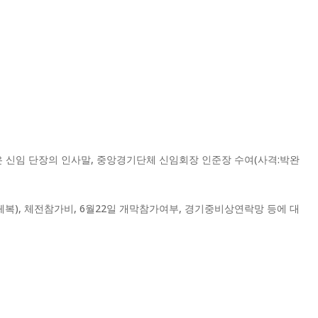
은 신임 단장의 인사말, 중앙경기단체 신임회장 인준장 수여(사격:박완
), 체전참가비, 6월22일 개막참가여부, 경기중비상연락망 등에 대