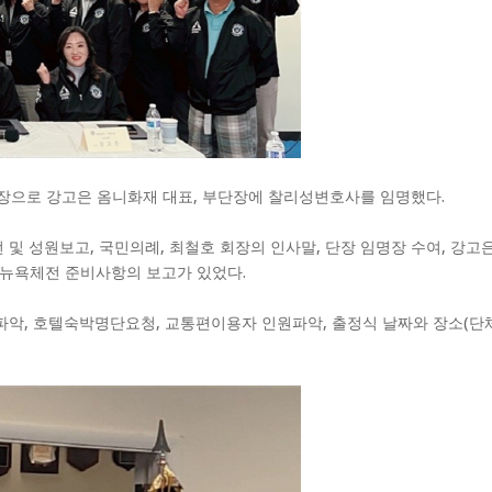
장으로 강고은 옴니화재 대표, 부단장에 찰리성변호사를 임명했다.
및 성원보고, 국민의례, 최철호 회장의 인사말, 단장 임명장 수여, 강고
한 후 뉴욕체전 준비사항의 보고가 있었다.
, 호텔숙박명단요청, 교통편이용자 인원파악, 출정식 날짜와 장소(단체복