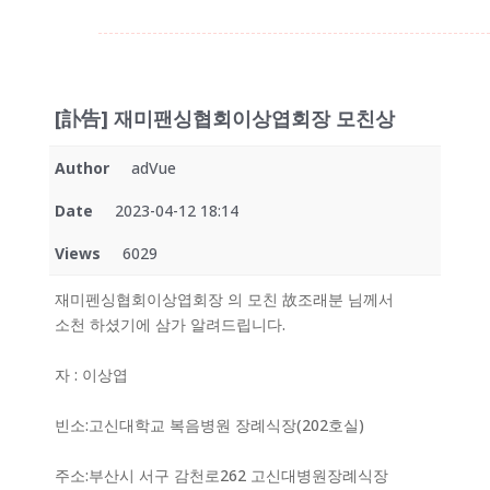
[訃告] 재미팬싱협회이상엽회장 모친상
Author
adVue
Date
2023-04-12 18:14
Views
6029
재미펜싱협회이상엽회장 의 모친 故조래분 님께서
소천 하셨기에 삼가 알려드립니다.
자 : 이상엽
빈소:고신대학교 복음병원 장례식장(202호실)
주소:부산시 서구 감천로262 고신대병원장례식장