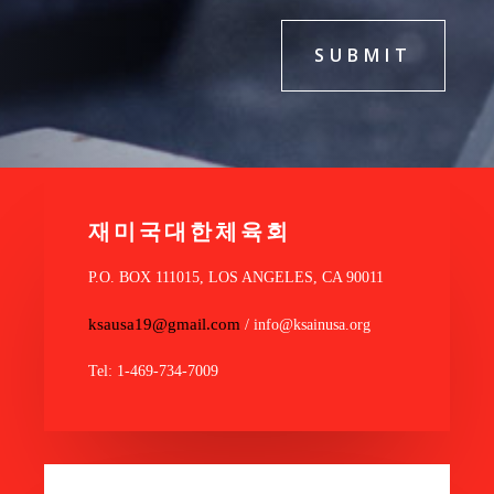
SUBMIT
재미국대한체육회
P.O. BOX 111015, LOS ANGELES, CA 90011
ksausa19@gmail.com
/ info@ksainusa.org
Tel: 1-469-734-7009