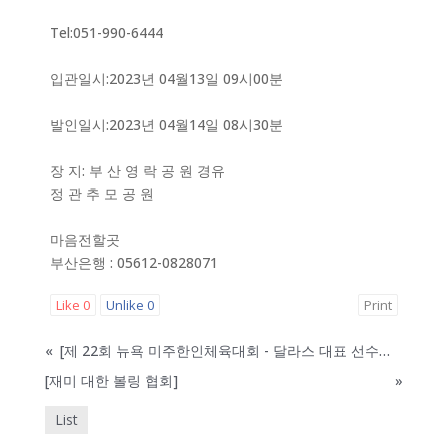
Tel:051-990-6444
입관일시:2023년 04월13일 09시00분
발인일시:2023년 04월14일 08시30분
장 지: 부 산 영 락 공 원 경유
정 관 추 모 공 원
마음전할곳
부산은행 : 05612-0828071
Like
0
Unlike
0
Print
«
[제 22회 뉴욕 미주한인체육대회 - 달라스 대표 선수단 후원]
[재미 대한 볼링 협회]
»
List