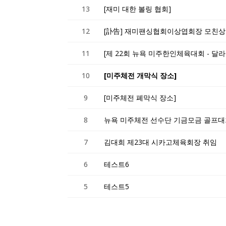
13
[재미 대한 볼링 협회]
12
[訃告] 재미팬싱협회이상엽회장 모친상
11
[제 22회 뉴욕 미주한인체육대회 - 달
10
[미주체전 개막식 장소]
9
[미주체전 폐막식 장소]
8
뉴욕 미주체전 선수단 기금모금 골프
7
김대희 제23대 시카고체육회장 취임
6
테스트6
5
테스트5