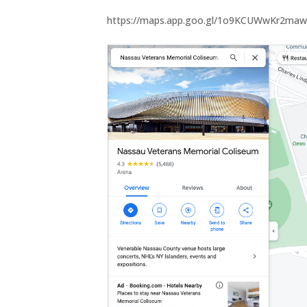
https://maps.app.goo.gl/1o9KCUWwKr2maw