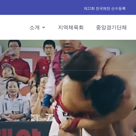
제22회 전국체전 선수등록
소개
지역체육회
중앙경기단체