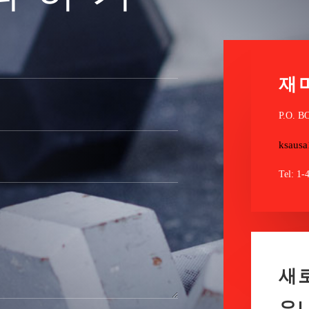
재
P.O. B
ksaus
Tel: 1-
새
요!