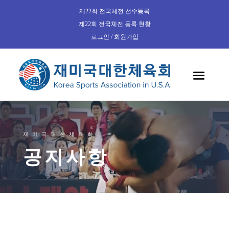
제22회 전국체전 선수등록
제22회 전국체전 등록 현황
로그인 / 회원가입
재미국대한체육회
공지사항