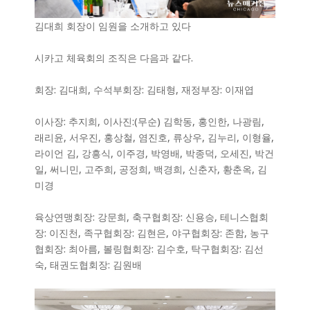
김대희 회장이 임원을 소개하고 있다
시카고 체육회의 조직은 다음과 같다.
회장: 김대희, 수석부회장: 김태형, 재정부장: 이재엽
이사장: 추지희, 이사진:(무순) 김학동, 홍인한, 나광림,
래리윤, 서우진, 홍상철, 염진호, 류상우, 김누리, 이형율,
라이언 김, 강흥식, 이주경, 박영배, 박종덕, 오세진, 박건
일, 써니민, 고주희, 공정희, 백경희, 신춘자, 황춘옥, 김
미경
육상연맹회장: 강문희, 축구협회장: 신용승, 테니스협회
장: 이진천, 족구협회장: 김현은, 야구협회장: 존함, 농구
협회장: 최아름, 볼링협회장: 김수호, 탁구협회장: 김선
숙, 태권도협회장: 김원배