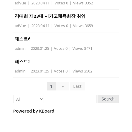
adVue
|
2023.04.11
|
Votes 0
|
Views 3352
김대희 제23대 시카고체육회장 취임
adVue
|
2023.04.11
|
Votes 0
|
Views 3659
테스트6
admin
|
2023.01.25
|
Votes 0
|
Views 3471
테스트5
admin
|
2023.01.25
|
Votes 0
|
Views 3502
1
»
Last
Search
Powered by KBoard