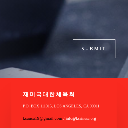
SUBMIT
재미국대한체육회
P.O. BOX 111015, LOS ANGELES, CA 90011
ksausa19@gmail.com
/ info@ksainusa.org