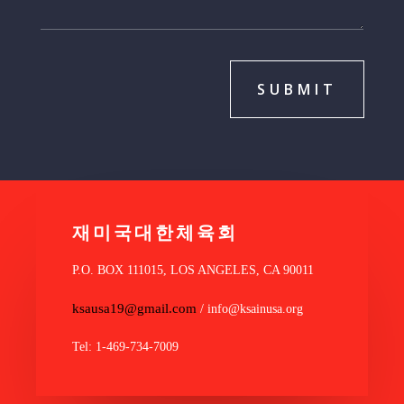
SUBMIT
재미국대한체육회
P.O. BOX 111015, LOS ANGELES, CA 90011
ksausa19@gmail.com
/ info@ksainusa.org
Tel: 1-469-734-7009