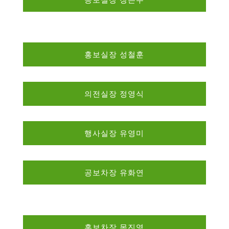
홍보실장 성철훈
의전실장 정영식
행사실장 유영미
공보차장 유화연
홍보차장 목진영