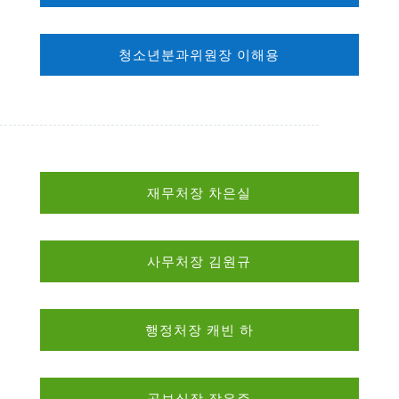
청소년분과위원장 이해용
재무처장 차은실
사무처장 김원규
행정처장 캐빈 하
공보실장 장은주