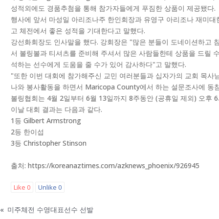
성적외에도 경품추첨을 통해 참가자들에게 푸짐한 상품이 제공됐다.
행사에 앞서 마성일 아리조나주 한인회장과 유영구 아리조나 재미대한
고 체전에서 좋은 성적을 기대한다고 말했다.
강선화회장도 인사말을 했다. 강회장은 "많은 분들이 도네이션하고 참
서 볼링볼과 티셔츠를 준비해 주셔서 많은 사람들한테 상품을 드릴 수
석하는 선수에게 도움을 줄 수가 있어 감사하다"고 말했다.
"또한 이번 대회에 참가해주신 교민 여러분들과 십자가의 교회 목사
나와 봉사활동을 하면서 Maricopa County에서 하는 설문조사
볼링협회는 4월 2일부터 6월 13일까지 8주동안 (공휴일 제외) 오후 
이날 대회 결과는 다음과 같다.
1등 Gilbert Armstrong
2등 한이섭
3등 Christopher Stinson
출처: https://koreanaztimes.com/azknews_phoenix/926945
Like
0
Unlike
0
«
미주체전 수영대표선수 선발