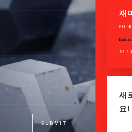
재
P.O. B
ksaus
Tel: 1-
새
요!
SUBMIT