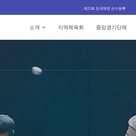
제22회 전국체전 선수등록
소개
지역체육회
중앙경기단체