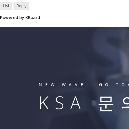
List
Reply
Powered by KBoard
NEW WAVE . GO T
KSA 