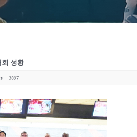
대회 성황
ws
3897