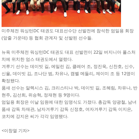
미주체전 워싱턴DC 태권도 대표선수단 선발전에 참석한 엄일용 회장
(앞줄 가운데) 등 협회 관계자 및 선발된 선수들.
뉴욕 미주체전 워싱턴DC 태권도 대표 선발전이 22일 버지니아 폴스처
치에 위치한 엄스 태권도에서 열렸다.
겨루기 선수는 데이빗 길, 에밀린 김, 클레어 조, 정진욱, 신찬호, 신수,
신율, 데이빗 김, 조나단 범, 차유나, 캠벨 메들리, 제이미 조 등 12명이
확정됐다.
품새 선수는 알렉시스 김, 크리스티나 박, 데이빗 길, 조혜림, 차유나, 반
현주, 김선희, 위승혁, 정재현 등 9명이다.
엄일용 회장은 이날 임원에 대한 임명식도 가졌다. 총감독 양광철, 남녀
품새 감독 차재관, 남자겨루기 감독 신정호, 여자겨루기 감독 이지은,
코치에 강지은 씨가 각각 임명됐다.
<이창열 기자>