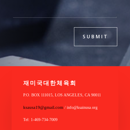
SUBMIT
재미국대한체육회
P.O. BOX 111015, LOS ANGELES, CA 90011
ksausa19@gmail.com
/ info@ksainusa.org
Tel: 1-469-734-7009