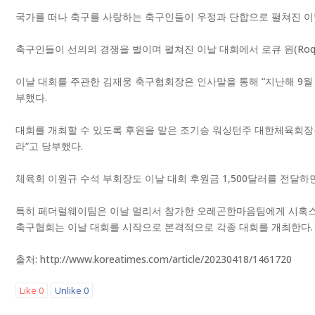
국가를 떠나 축구를 사랑하는 축구인들이 우정과 단합으로 펼쳐진 이날 
축구인들이 선의의 경쟁을 벌이며 펼쳐진 이날 대회에서 로큐 원(Roq
이날 대회를 주관한 김재웅 축구협회장은 인사말을 통해 “지난해 9월
부했다.
대회를 개최할 수 있도록 후원을 맡은 조기승 워싱턴주 대한체육회장은
라”고 당부했다.
체육회 이원규 수석 부회장도 이날 대회 후원금 1,500달러를 전달하
특히 페더럴웨이팀은 이날 멀리서 참가한 오레곤한마음팀에게 시혹스
축구협회는 이날 대회를 시작으로 본격적으로 각종 대회를 개최한다.
출처: http://www.koreatimes.com/article/20230418/1461720
Like
0
Unlike
0