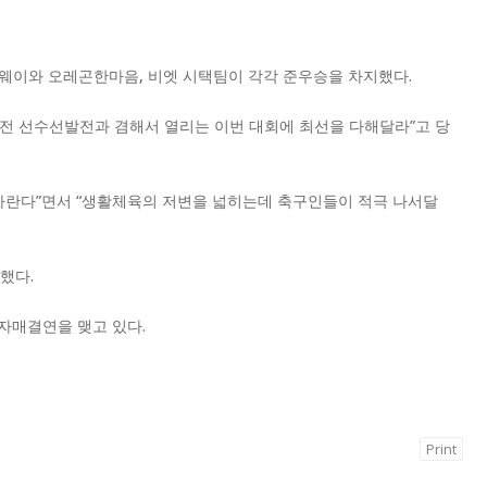
더럴웨이와 오레곤한마음, 비엣 시택팀이 각각 준우승을 차지했다.
체전 선수선발전과 겸해서 열리는 이번 대회에 최선을 다해달라”고 당
 바란다”면서 “생활체육의 저변을 넓히는데 축구인들이 적극 나서달
했다.
자매결연을 맺고 있다.
Print