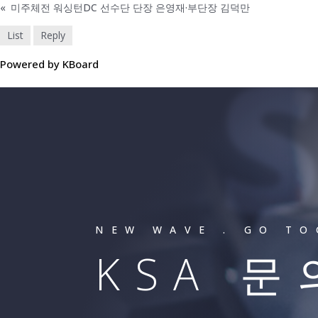
«
미주체전 워싱턴DC 선수단 단장 은영재·부단장 김덕만
List
Reply
Powered by KBoard
NEW WAVE . GO T
KSA 