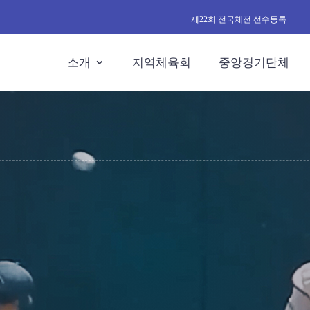
제22회 전국체전 선수등록
소개
지역체육회
중앙경기단체