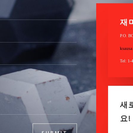
재
P.O. B
ksaus
Tel: 1-
새
요!