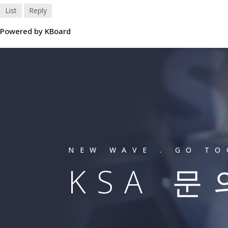
List
Reply
Powered by KBoard
NEW WAVE . GO T
KSA 