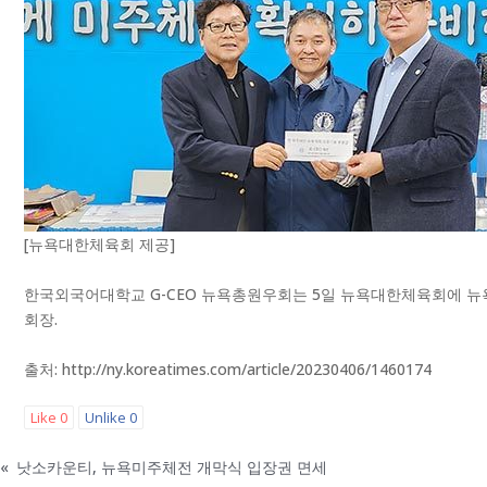
[뉴욕대한체육회 제공]
한국외국어대학교 G-CEO 뉴욕총원우회는 5일 뉴욕대한체육회에 뉴
회장.
출처: http://ny.koreatimes.com/article/20230406/1460174
Like
0
Unlike
0
«
낫소카운티, 뉴욕미주체전 개막식 입장권 면세