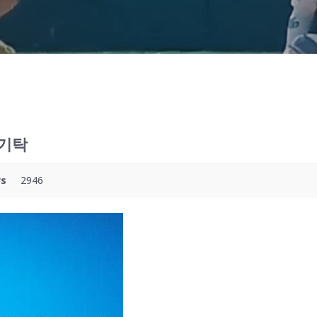
 기탁
ws
2946