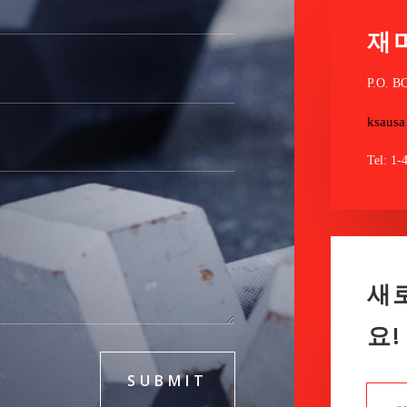
재
P.O. B
ksaus
Tel: 1-
새
요!
SUBMIT