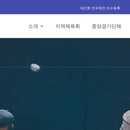
제22회 전국체전 선수등록
소개
지역체육회
중앙경기단체