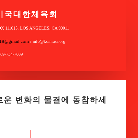
미국대한체육회
OX 111015, LOS ANGELES, CA 90011
a19@gmail.com
/ info@ksainusa.org
469-734-7009
로운 변화의 물결에 동참하세