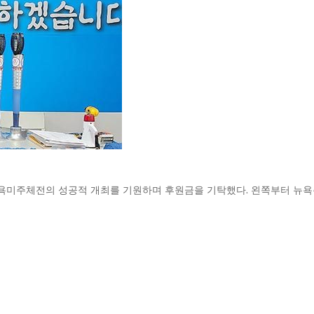
욕미주체전의 성공적 개최를 기원하며 후원금을 기탁했다. 왼쪽부터 뉴욕