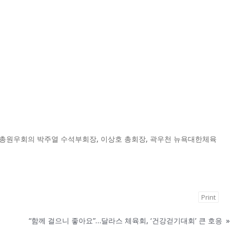
총원우회의 박주열 수석부회장, 이상호 총회장, 곽우천 뉴욕대한체육
Print
“함께 걸으니 좋아요”…달라스 체육회, ‘건강걷기대회’ 큰 호응
»