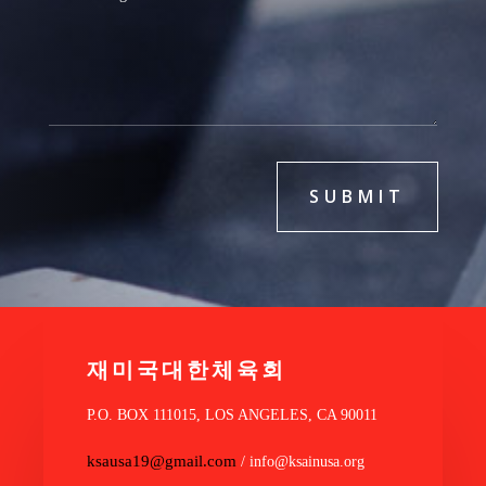
SUBMIT
재미국대한체육회
P.O. BOX 111015, LOS ANGELES, CA 90011
ksausa19@gmail.com
/ info@ksainusa.org