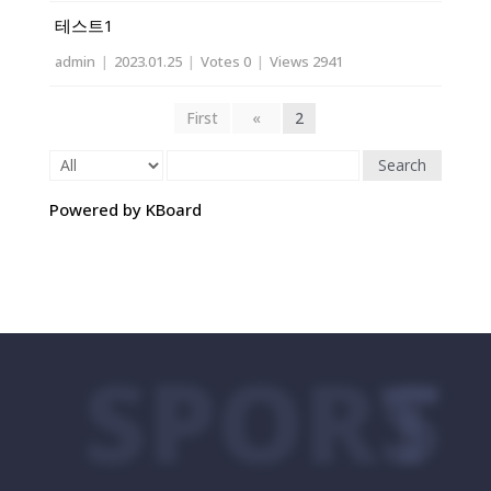
테스트1
admin
|
2023.01.25
|
Votes 0
|
Views 2941
First
«
2
Search
Powered by KBoard
SPORTS