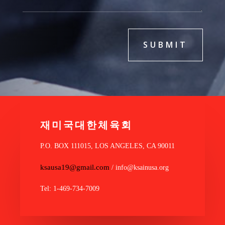
SUBMIT
재미국대한체육회
P.O. BOX 111015, LOS ANGELES, CA 90011
ksausa19@gmail.com
/ info@ksainusa.org
Tel: 1-469-734-7009