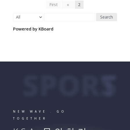
First
«
2
Search
Powered by KBoard
SPORTS
NEW WAVE . GO
TOGETHER