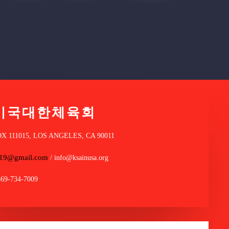
미국대한체육회
OX 111015, LOS ANGELES, CA 90011
a19@gmail.com
/ info@ksainusa.org
469-734-7009