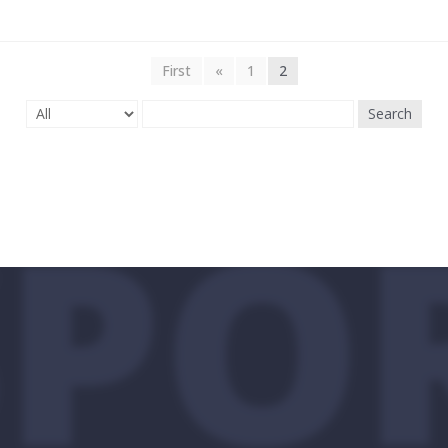
First
«
1
2
Search
SPO