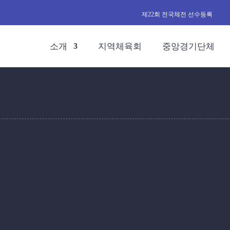
제22회 전국체전 선수등록
소개
지역체육회
중앙경기단체